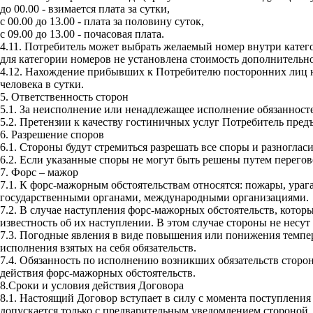
до 00.00 - взимается плата за сутки,
с 00.00 до 13.00 - плата за половину суток,
с 09.00 до 13.00 - почасовая плата.
4.11.
Потребитель может выбрать желаемый номер внутри категор
для категории номеров не установлена стоимость дополнительног
4.12.
Нахождение прибывших к Потребителю посторонних лиц на 
человека в сутки.
5. Ответственность сторон
5.1.
За неисполнение или ненадлежащее исполнение обязанносте
5.2.
Претензии к качеству гостиничных услуг Потребитель пред
6. Разрешение споров
6.1.
Стороны будут стремиться разрешать все споры и разногласи
6.2.
Если указанные споры не могут быть решены путем перегово
7. Форс – мажор
7.1.
К форс-мажорным обстоятельствам относятся: пожары, урага
государственными органами, международными организациями.
7.2.
В случае наступления форс-мажорных обстоятельств, которы
известность об их наступлении. В этом случае стороны не несут 
7.3.
Погодные явления в виде повышения или понижения температ
исполнения взятых на себя обязательств.
7.4.
Обязанность по исполнению возникших обязательств сторон п
действия форс-мажорных обстоятельств.
8.Сроки и условия действия Договора
8.1.
Настоящий Договор вступает в силу с момента поступления 
допускается только с предварительным уведомлением стороной,