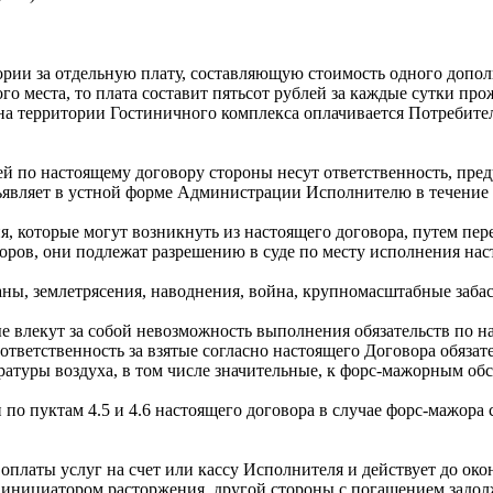
ии за отдельную плату, составляющую стоимость одного дополн
о места, то плата составит пятьсот рублей за каждые сутки про
территории Гостиничного комплекса оплачивается Потребителе
й по настоящему договору стороны несут ответственность, пре
ъявляет в устной форме Администрации Исполнителю в течение 
я, которые могут возникнуть из настоящего договора, путем пер
ров, они подлежат разрешению в суде по месту исполнения нас
ны, землетрясения, наводнения, война, крупномасштабные заба
е влекут за собой невозможность выполнения обязательств по н
ответственность за взятые согласно настоящего Договора обязате
уры воздуха, в том числе значительные, к форс-мажорным обст
о пуктам 4.5 и 4.6 настоящего договора в случае форс-мажора 
оплаты услуг на счет или кассу Исполнителя и действует до ок
 инициатором расторжения, другой стороны с погашением задол