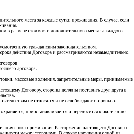
ительного места за каждые сутки проживания. В случае, если
живания.
м в размере стоимости дополнительного места за каждого
дусмотренную гражданским законодательством.
срока действия Договора и рассматриваются незамедлительно.
еговоров.
тоящего договора.
стовки, массовые волнения, запретительные меры, принимаемые
астоящему Договору, стороны должны поставить друг друга в
льства.
оятельствам не относятся и не освобождают стороны от
сохраняется, приостанавливается и переносится к окончанию
ончания срока проживания. Расторжение настоящего Договора
женности между сторонами. В случае нарушения одной из