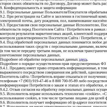
сторон своих обязательств по Договору, Договор может быть р
9. Конфиденциальность и защита информации
9.1.
Персональные данные Пользователя/Покупателя обрабатывае
9.2.
При регистрации на Сайте и заселении в гостиничный комп
электронной почты, дату рождения, пол, наименование населённ
9.3.
Предоставляя свои персональные данные Исполнителю, Посе
обязательств перед Посетителем Сайта / Потребителем в рамка
контроля результатов маркетинговых акций, клиентской поддер
контроля удовлетворенности Посетителя Сайта / Потребителя, а
9.4.
Под обработкой персональных данных понимается любое дейс
использования таких средств с персональными данными, включая
(в том числе передачу третьим лицам, не исключая трансграничн
уничтожение персональных данных.
Подробнее об обработке персональных данных
здесь
.
Подробнее о порядке осуществления прав предусмотренных Ф
9.4.1.
Продавец имеет право отправлять информационные, в том 
выраженного посредством совершения им действий, однозначно
Посетитель сайта / Потребитель вправе отказаться от получени
телефонам +7 (903) 919-47-46 и 8 800 700-95-89 либо посредст
информирующие Потребителя о заказе и этапах его обработки, 
9.4.2.
Отзыв согласия на обработку персональных данных осуще
9.5.
Исполнитель вправе использовать технологию «cookies». «C
использование cookies, в том числе третьими лицами для целе
9.6.
Исполнитель получает информацию об ip-адресе посетителя 
9.7.
Исполнитель не несет ответственности за сведения, предос