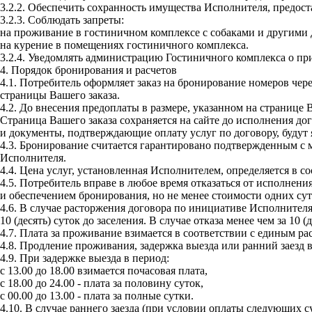
3.2.2.
Обеспечить сохранность имущества Исполнителя, предоста
3.2.3.
Соблюдать запреты:
на проживание в гостиничном комплексе с собаками и другим
на курение в помещениях гостиничного комплекса.
3.2.4.
Уведомлять администрацию Гостиничного комплекса о пр
4. Порядок бронирования и расчетов
4.1.
Потребитель оформляет заказ на бронирование номеров через
страницы Вашего заказа.
4.2.
До внесения предоплаты в размере, указанном на странице Ва
Страница Вашего заказа сохраняется на сайте до исполнения до
и документы, подтверждающие оплату услуг по договору, будут
4.3.
Бронирование считается гарантировано подтвержденным с мо
Исполнителя.
4.4.
Цена услуг, установленная Исполнителем, определяется в соо
4.5.
Потребитель вправе в любое время отказаться от исполнени
и обеспечением бронирования, но не менее стоимости одних су
4.6.
В случае расторжения договора по инициативе Исполнителя,
10 (десять) суток до заселения. В случае отказа менее чем за 10
4.7.
Плата за проживание взимается в соответствии с единым рас
4.8.
Продление проживания, задержка выезда или ранний заезд во
4.9.
При задержке выезда в период:
с 13.00 до 18.00 взимается почасовая плата,
с 18.00 до 24.00 - плата за половину суток,
с 00.00 до 13.00 - плата за полные сутки.
4.10.
В случае раннего заезда (при условии оплаты следующих су