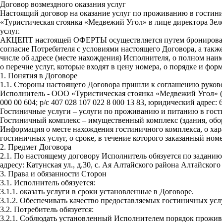
Договор возмездного оказания услуг
Настоящий договор на оказание услуг по проживанию в гостини
«Туристическая стоянка «Медвежий Угол» в лице директора Зе
услуг.
АКЦЕПТ настоящей ОФЕРТЫ осуществляется путем бронирования г
согласие Потребителя с условиями настоящего Договора, а так
числе об адресе (месте нахождения) Исполнителя, о полном наи
о перечне услуг, которые входят в цену номера, о порядке и фо
1. Понятия в Договоре
1.1.
Стороны настоящего Договора пришли к соглашению руково
Исполнитель - ООО «Туристическая стоянка «Медвежий Угол» (ИН
000 00 604; р/с 407 028 107 022 8 000 13 83, юридический адрес:
Гостиничные услуги – услуги по проживанию и питанию в гост
Гостиничный комплекс – имущественный комплекс (здания, обо
Информация о месте нахождения гостиничного комплекса, о харак
гостиничных услуг, о сроке, в течение которого заказанный номе
2. Предмет Договора
2.1.
По настоящему договору Исполнитель обязуется по заданию
адресу: Катунская ул., д.30, с. Ая Алтайского района Алтайского
3. Права и обязанности Сторон
3.1.
Исполнитель обязуется:
3.1.1.
оказать услуги в сроки установленные в Договоре.
3.1.2.
Обеспечивать качество предоставляемых гостиничных услу
3.2.
Потребитель обязуется:
3.2.1.
Соблюдать установленный Исполнителем порядок прожива