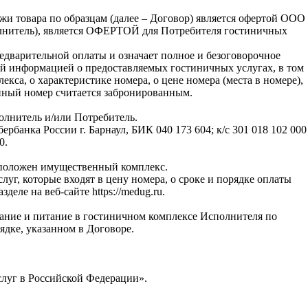
и товара по образцам (далее – Договор) является офертой ООО
полнитель), является ОФЕРТОЙ для Потребителя гостиничных
дварительной оплаты и означает полное и безоговорочное
мой информацией о предоставляемых гостиничных услугах, в том
кса, о характеристике номера, о цене номера (места в номере),
занный номер считается забронированным.
лнитель и/или Потребитель.
анка России г. Барнаул, БИК 040 173 604; к/с 301 018 102 000
0.
асположен имущественный комплекс.
луг, которые входят в цену номера, о сроке и порядке оплаты
еле на веб-сайте https://medug.ru.
ание и питание в гостиничном комплексе Исполнителя по
рядке, указанном в Договоре.
слуг в Российской Федерации».