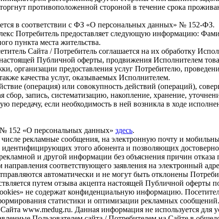
асторгнут противоположенной стороной в течение срока прожива
тся в соответствии с ФЗ «О персональных данных» № 152-ФЗ.
лекс Потребитель предоставляет следующую информацию: Фамил
ого пункта места жительства.
титель Сайта / Потребитель соглашается на их обработку Испол
х настоящей Публичной оферты, продвижения Исполнителем това
жки, организации предоставления услуг Потребителю, проведен
 также качества услуг, оказываемых Исполнителем.
твие (операция) или совокупность действий (операций), совер
 сбор, запись, систематизацию, накопление, хранение, уточнени
ую передачу, если необходимость в ней возникла в ходе исполнен
З № 152 «О персональных данных»
здесь
.
числе рекламные сообщения, на электронную почту и мобильный 
 идентифицирующих этого абонента и позволяющих достоверно 
я рекламной и другой информации без объяснения причин отказа
вом направления соответствующего заявления на электронный ад
отправляются автоматически и не могут быть отклонены Потреби
ствляется путем отзыва акцепта настоящей Публичной оферты п
ookies» не содержат конфиденциальную информацию. Посетитель 
й формирования статистики и оптимизации рекламных сообщений
Сайта www.medug.ru. Данная информация не используется для у
тавленные Пользователем сайта / Потребителем на Сайте в обще