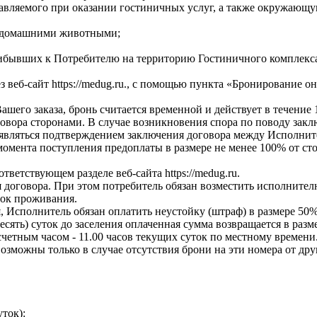
вляемого при оказании гостиничных услуг, а также окружающу
и домашними животными;
ибывших к Потребителю на территорию Гостиничного комплекса
 веб-сайт https://medug.ru., с помощью пункта «Бронирование о
шего заказа, бронь считается временной и действует в течение 
говора сторонами. В случае возникновения спора по поводу зак
 являться подтверждением заключения договора между Исполнит
мента поступления предоплаты в размере не менее 100% от сто
тветствующем разделе веб-сайта https://medug.ru.
я договора. При этом потребитель обязан возместить исполните
ток проживания.
 Исполнитель обязан оплатить неустойку (штраф) в размере 50% 
 (десять) суток до заселения оплаченная сумма возвращается в ра
четным часом - 11.00 часов текущих суток по местному времени
зможны только в случае отсутствия брони на эти номера от дру
ток):