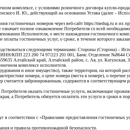
чном комплексе, с условиями розничного договора купли-продаж
ленского И. Ю., действующий на основании Устава (далее – Ис
остиничных номеров через веб-сайт https://medug.ru и их пре
же означает полное ознакомление Потребителя со всей необходи
меновании Исполнителя, о месте нахождения гостиничного компле
рме оплаты гостиничных услуг, о сроке, в течение которого зака
дствоваться следующими терминами: Стороны (Сторона) – Испо
Н/КПП 223 200 74 97/223 201 001, Банк: Отделение №8644 Сберб
 659635 Алтайский край, Алтайский район, с. Ая, ул. Катунская, 3
иничном комплексе исполнителя.
рудования и иное имущество), также территория, на которой р
теристике номера, о цене номера (места в номере), о перечне ус
р считается забронированным, содержится в соответствующем разд
 Потребителя оказать гостиничные услуги, включающие прожив
 края, а Потребитель обязуется оплатить эти услуги в сроки в по
г в соответствии с «Правилами предоставления гостиничных у
ния и правила противопожарной безопасности.