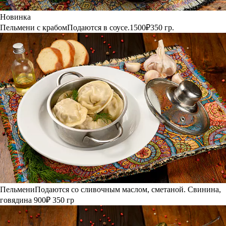
Новинка
Пельмени с крабом
Подаются в соусе.
1500₽
350 гр.
Пельмени
Подаются со сливочным маслом, сметаной.
Свинина,
говядина
900₽
350 гр