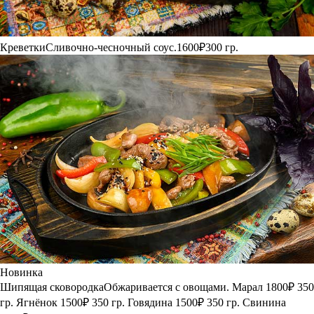
Креветки
Сливочно-чесночный соус.
1600₽
300 гр.
Новинка
Шипящая сковородка
Обжаривается с овощами.
Марал
1800₽
350
гр.
Ягнёнок
1500₽
350 гр.
Говядина
1500₽
350 гр.
Свинина