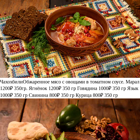
Чахохбили
Обжаренное мясо с овощами в томатном соусе.
Марал
1200₽
350гр.
Ягнёнок
1200₽
350 гр
Говядина
1000₽
350 гр
Язык
1000₽
350 гр
Свинина
800₽
350 гр
Курица
800₽
350 гр