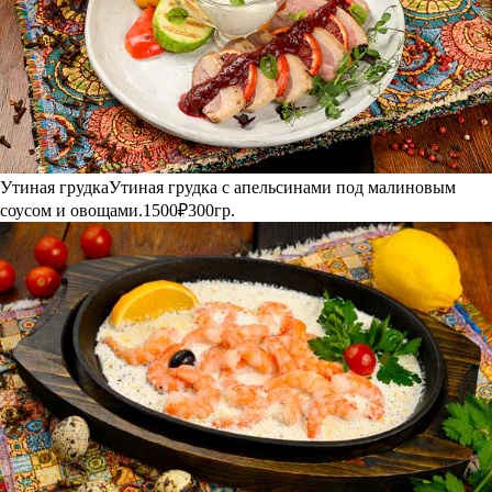
Утиная грудка
Утиная грудка с апельсинами под малиновым
соусом и овощами.
1500₽
300гр.