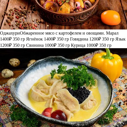
Оджахури
Обжаренное мясо с картофелем и овощами.
Марал
1400₽
350 гр
Ягнёнок
1400₽
350 гр
Говядина
1200₽
350 гр
Язык
1200₽
350 гр
Свинина
1000₽
350 гр
Курица
1000₽
350 гр