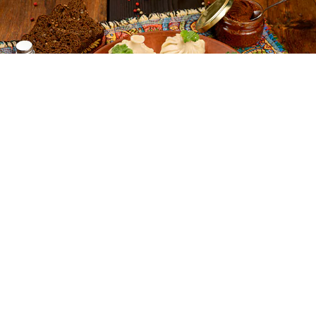
Хинкали
Подаются с сацебели.
Говядина
900₽
350 гр.