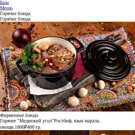
База
Меню
Горячие блюда
Горячие блюда
Фирменное блюдо
Горячее "Медвежий угол"
Ростбиф, язык марала,
овощи.
1800₽
400 гр.