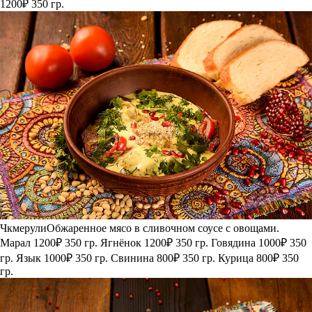
1200₽
350 гр.
Чкмерули
Обжаренное мясо в сливочном соусе с овощами.
Марал
1200₽
350 гр.
Ягнёнок
1200₽
350 гр.
Говядина
1000₽
350
гр.
Язык
1000₽
350 гр.
Свинина
800₽
350 гр.
Курица
800₽
350
гр.