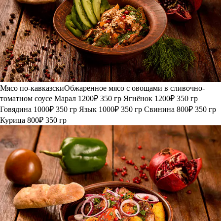
Мясо по-кавказски
Обжаренное мясо с овощами в сливочно-
томатном соусе
Марал
1200₽
350 гр
Ягнёнок
1200₽
350 гр
Говядина
1000₽
350 гр
Язык
1000₽
350 гр
Свинина
800₽
350 гр
Курица
800₽
350 гр